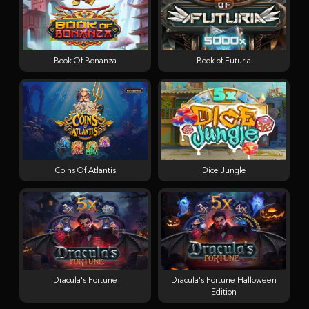
Book Of Bonanza
Book of Futuria
Coins Of Atlantis
Dice Jungle
Dracula's Fortune
Dracula's Fortune Halloween
Edition