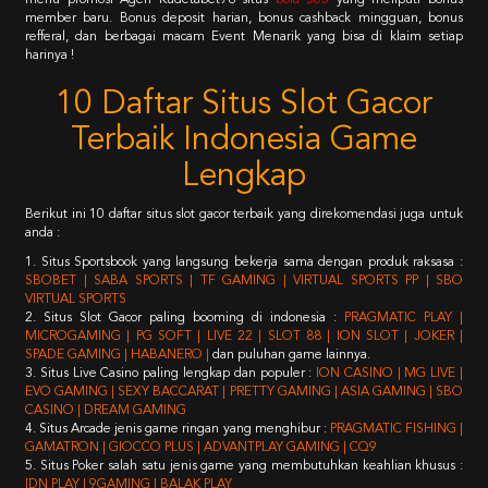
menu promosi Agen Kudetabet98 situs
bola 365
yang meliputi bonus
member baru. Bonus deposit harian, bonus cashback mingguan, bonus
refferal, dan berbagai macam Event Menarik yang bisa di klaim setiap
harinya !
10 Daftar Situs Slot Gacor
Terbaik Indonesia Game
Lengkap
Berikut ini 10 daftar situs slot gacor terbaik yang direkomendasi juga untuk
anda :
1. Situs Sportsbook yang langsung bekerja sama dengan produk raksasa :
SBOBET | SABA SPORTS | TF GAMING | VIRTUAL SPORTS PP | SBO
VIRTUAL SPORTS
2. Situs Slot Gacor paling booming di indonesia :
PRAGMATIC PLAY |
MICROGAMING | PG SOFT | LIVE 22 | SLOT 88 | ION SLOT | JOKER |
SPADE GAMING | HABANERO |
dan puluhan game lainnya.
3. Situs Live Casino paling lengkap dan populer :
ION CASINO | MG LIVE |
EVO GAMING | SEXY BACCARAT | PRETTY GAMING | ASIA GAMING | SBO
CASINO | DREAM GAMING
4. Situs Arcade jenis game ringan yang menghibur :
PRAGMATIC FISHING |
GAMATRON | GIOCCO PLUS | ADVANTPLAY GAMING | CQ9
5. Situs Poker salah satu jenis game yang membutuhkan keahlian khusus :
IDN PLAY | 9GAMING | BALAK PLAY