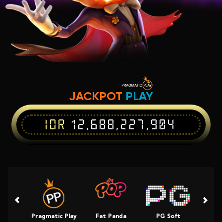
JACKPOT
PLAY
IDR
12,688,227,904
Pragmatic Play
Fat Panda
PG Soft
Slot