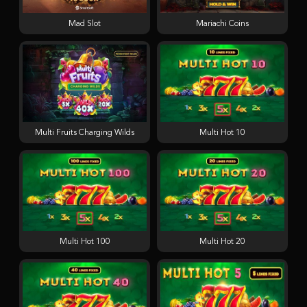
Mad Slot
Mariachi Coins
Multi Fruits Charging Wilds
Multi Hot 10
Multi Hot 100
Multi Hot 20