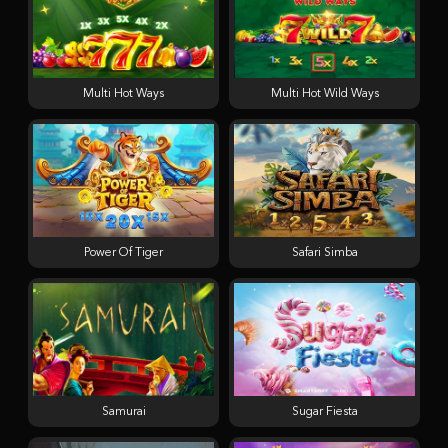
Multi Hot Ways
Multi Hot Wild Ways
Power Of Tiger
Safari Simba
Samurai
Sugar Fiesta