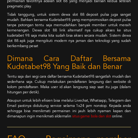
permainan favoritnya adalah slot 88 yang menjadi barisan kedua setelah
pragmatic play.
Tidak tanggung, untuk sistem dewa slot 88 deposit pulsa juga sangat
mudah. Bahkan bersama Kudetabet98 yang mempromosikan deposit pulsa
tanpa potongan tentu saja memudahkan banyak member untuk meraih
kemenangan. Dewa slot 88 link alternatif nya cukup akses ke situs
kudetabet 98 saja maka kita sudah bisa akses secara mudah. Sistem dewa
slot 88 apk juga mengikuti modern nya jaman dan teknologi yang sudah
berkembang pesat
Dimana Cara Daftar Bersama
Kudetabet98 Yang Baik dan Benar
Tentu saja dari segi cara daftar bersama Kudetabet98 sangatlah mudah dan
sederhana saja. Cukup melakukan pendaftaran langsung dari website di
kolom pendaftaran. Maka user id akan langsung siap saat itu juga (dalam
hitungan per detik).
Ataupun untuk lebih efisien bisa melalui Livechat, Whatsapp, Telegram dan
Email pastinya didukung service selama 1x24 jam nonstop. Kepada anda
sehingga bisa menikmati permainan ini jauh lebih nyaman kapan dan
dimanapun ingin menikmati aldernalin
situs game bola dan slot
online.