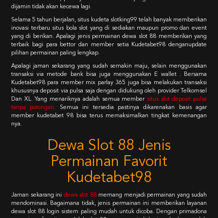
dijamin tidak akan kecewa lagi.
Selama 5 tahun berjalan, situs kudeta slotking99 telah banyak memberikan
inovasi terbaru situs bola slot yang di sediakan maupun promo dan event
yang di berikan. Apalagi jenis permainan dewa slot 88 memberikan yang
terbaik bagi para bettor dan member setia Kudetabet98 denganupdate
pilihan permainan paling lengkap.
Apalagi jaman sekarang yang sudah semakin maju, selain menggunakan
transaksi via metode bank bisa juga menggunakan E wallet . Bersama
Kudetabet98 para member mix parlay 365 juga bisa melakukan transaksi
khususnya deposit via pulsa saja dengan didukung oleh provider Telkomsel
Dan XL. Yang menariknya adalah semua member
situs slot deposit pulsa
tanpa potongan
.
Semua ini tersedia pastinya dikarenakan basis agar
member kudetabet 98 bisa terus memaksimalkan tingkat kemenangan
nya.
Dewa Slot 88 Jenis
Permainan Favorit
Kudetabet98
Jaman sekarang ini
dewa slot 88
memang menjadi permainan yang sudah
mendominasi. Bagaimana tidak, jenis permainan ini memberikan layanan
dewa slot 88 login sistem paling mudah untuk dicoba. Dengan primadona