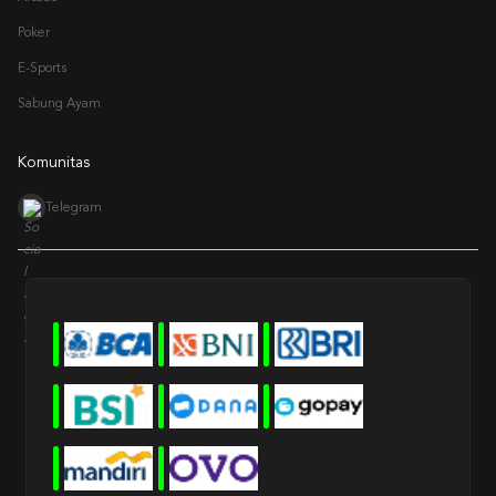
Poker
E-Sports
Sabung Ayam
Komunitas
Telegram