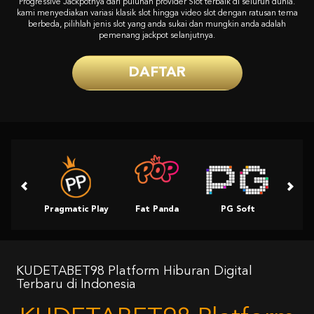
Progressive Jackpotnya dari puluhan provider Slot terbaik di seluruh dunia.
kami menyediakan variasi klasik slot hingga video slot dengan ratusan tema
berbeda, pilihlah jenis slot yang anda sukai dan mungkin anda adalah
pemenang jackpot selanjutnya.
DAFTAR
Pragmatic Play
Fat Panda
PG Soft
Slot
KUDETABET98 Platform Hiburan Digital
Terbaru di Indonesia