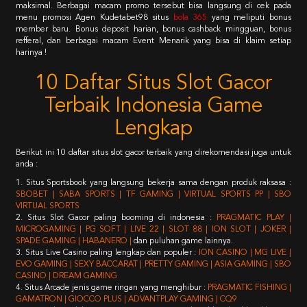
maksimal. Berbagai macam promo tersebut bisa langsung di cek pada
menu promosi Agen Kudetabet98 situs
bola 365
yang meliputi bonus
member baru. Bonus deposit harian, bonus cashback mingguan, bonus
refferal, dan berbagai macam Event Menarik yang bisa di klaim setiap
harinya !
10 Daftar Situs Slot Gacor
Terbaik Indonesia Game
Lengkap
Berikut ini 10 daftar situs slot gacor terbaik yang direkomendasi juga untuk
anda :
1. Situs Sportsbook yang langsung bekerja sama dengan produk raksasa :
SBOBET | SABA SPORTS | TF GAMING | VIRTUAL SPORTS PP | SBO
VIRTUAL SPORTS
2. Situs Slot Gacor paling booming di indonesia :
PRAGMATIC PLAY |
MICROGAMING | PG SOFT | LIVE 22 | SLOT 88 | ION SLOT | JOKER |
SPADE GAMING | HABANERO |
dan puluhan game lainnya.
3. Situs Live Casino paling lengkap dan populer :
ION CASINO | MG LIVE |
EVO GAMING | SEXY BACCARAT | PRETTY GAMING | ASIA GAMING | SBO
CASINO | DREAM GAMING
4. Situs Arcade jenis game ringan yang menghibur :
PRAGMATIC FISHING |
GAMATRON | GIOCCO PLUS | ADVANTPLAY GAMING | CQ9