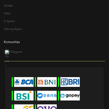
Arcade
Poker
E-Sports
Sabung Ayam
Komunitas
Telegram