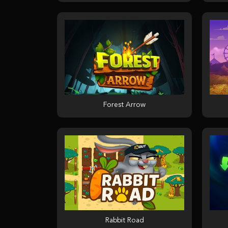
Forest Arrow
Rabbit Road