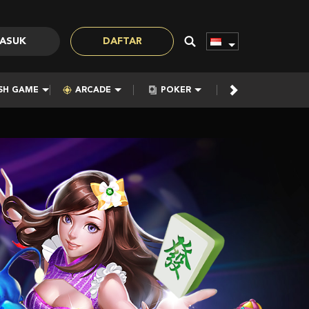
ASUK
DAFTAR
SH GAME
ARCADE
POKER
E-SPORTS