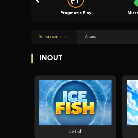
Pragmatic Play
Micr
Semua permainan
Arcade
INOUT
Ice Fish