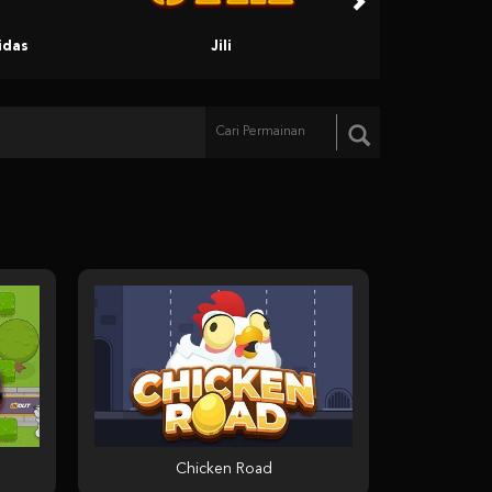
idas
Jili
Gemini
Chicken Road