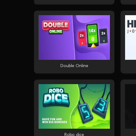
Double Online
Robo dice