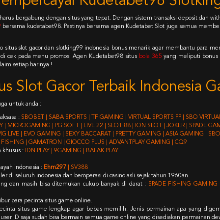
empercayai Kudetabet98 Slotking
 harus bergabung dengan situs yang tepat. Dengan sistem transaksi deposit dan 
9
bersama kudetabet98. Pastinya bersama agen Kudetabet Slot juga semua member 
o situs slot gacor dan slotking99 indonesia bonus menarik agar membantu para
 di cek pada menu promosi Agen Kudetabet98 situs
bola 365
yang meliputi bonus
aim setiap harinya !
tus Slot Gacor Terbaik Indonesia
juga untuk anda :
aksasa :
SBOBET | SABA SPORTS | TF GAMING | VIRTUAL SPORTS PP | SBO VIRTU
 | MICROGAMING | PG SOFT | LIVE 22 | SLOT 88 | ION SLOT | JOKER | SPADE G
MG LIVE | EVO GAMING | SEXY BACCARAT | PRETTY GAMING | ASIA GAMING | S
FISHING | GAMATRON | GIOCCO PLUS | ADVANTPLAY GAMING | CQ9
 khusus :
IDN PLAY | 9GAMING | BALAK PLAY
ayah indonesia :
Ehm297
| SV388
 di seluruh indonesia dan beroperasi di casino asli sejak tahun 1960an.
ng dan masih bisa ditemukan cukup banyak di darat :
SPADE FISHING GAMING 
bur para pecinta situs game online.
a pecinta situs game lengkap agar bebas memilih. Jenis permainan apa yang digema
 user ID saja sudah bisa bermain semua game online yang disediakan permainan dew