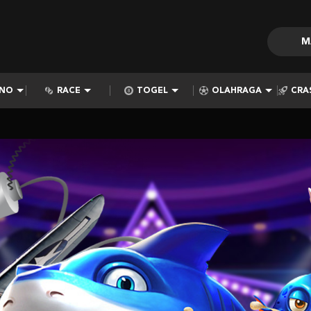
M
INO
RACE
TOGEL
OLAHRAGA
CRA