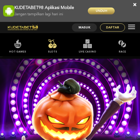
×
KUDETABET98 Aplikasi Mobile
UNDUH
Jangan tampilkan lagi hari ini
MASUK
DAFTAR
HOT GAMES
SLOTS
LIVE CASINO
RACE
;;