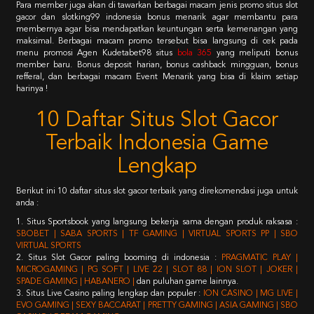
Para member juga akan di tawarkan berbagai macam jenis promo situs slot
gacor dan slotking99 indonesia bonus menarik agar membantu para
membernya agar bisa mendapatkan keuntungan serta kemenangan yang
maksimal. Berbagai macam promo tersebut bisa langsung di cek pada
menu promosi Agen Kudetabet98 situs
bola 365
yang meliputi bonus
member baru. Bonus deposit harian, bonus cashback mingguan, bonus
refferal, dan berbagai macam Event Menarik yang bisa di klaim setiap
harinya !
10 Daftar Situs Slot Gacor
Terbaik Indonesia Game
Lengkap
Berikut ini 10 daftar situs slot gacor terbaik yang direkomendasi juga untuk
anda :
1. Situs Sportsbook yang langsung bekerja sama dengan produk raksasa :
SBOBET | SABA SPORTS | TF GAMING | VIRTUAL SPORTS PP | SBO
VIRTUAL SPORTS
2. Situs Slot Gacor paling booming di indonesia :
PRAGMATIC PLAY |
MICROGAMING | PG SOFT | LIVE 22 | SLOT 88 | ION SLOT | JOKER |
SPADE GAMING | HABANERO |
dan puluhan game lainnya.
3. Situs Live Casino paling lengkap dan populer :
ION CASINO | MG LIVE |
EVO GAMING | SEXY BACCARAT | PRETTY GAMING | ASIA GAMING | SBO