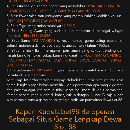
CASINO | DREAM GAMING
4. Situs Arcade jenis game ringan yang menghibur :
PRAGMATIC FISHING |
GAMATRON | GIOCCO PLUS | ADVANTPLAY GAMING | CQ9
5. Situs Poker salah satu jenis game yang membutuhkan keahlian khusus :
IDN PLAY | 9GAMING | BALAK PLAY
6. Situs Togel yang sudah merakyat :
NEX4D
7. Situs Sabung Ayam yang sudah turun menurun di berbagai wilayah
indonesia :
Ehm297
| SV388
8. Situs Game
MM TANGKAS
sempat menjadi game paling populer di
seluruh indonesia dan beroperasi di casino asli sejak tahun 1960an.
9. Situs Tembak Ikan merupakan permainan yang cukup trending dan
masih bisa ditemukan cukup banyak di darat :
SPADE FISHING GAMING |
PRAGMATIC PLAY FISHING | CQ9 FISHING | SPADE GAMING FISHING |
JOKER FISHING
10. Situs Game
FUNKY GAMES
yang hadir terbaru untuk menghibur para
pecinta situs game online.
Tentu saja list daftar tersebut sengaja di hadirkan untuk para pecinta situs
game lengkap agar bebas memilih. Jenis permainan apa yang digemari
dan pastinya agar kita semua tidak repot lagi memilih jenis permainan.
Karena seperti yang sudah di bahas, cukup dengan 1 user ID saja sudah
bisa bermain semua game online yang disediakan permainan dewa slot 88.
Kapan Kudetabet98 Beroperasi
Sebagai Situs Game Lengkap Dewa
Slot 88