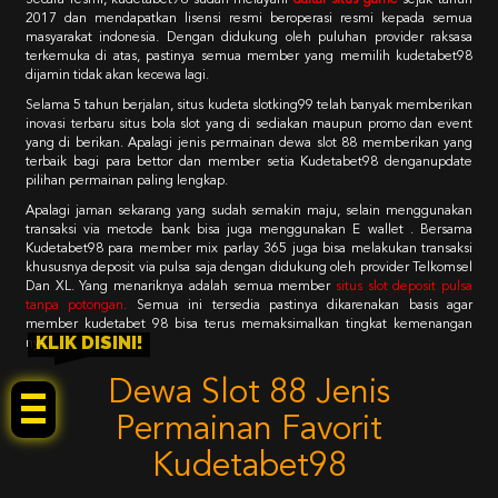
Secara resmi, kudetabet98 sudah melayani
daftar situs game
sejak tahun
2017 dan mendapatkan lisensi resmi beroperasi resmi kepada semua
masyarakat indonesia. Dengan didukung oleh puluhan provider raksasa
terkemuka di atas, pastinya semua member yang memilih kudetabet98
dijamin tidak akan kecewa lagi.
Selama 5 tahun berjalan, situs kudeta slotking99 telah banyak memberikan
inovasi terbaru situs bola slot yang di sediakan maupun promo dan event
yang di berikan. Apalagi jenis permainan dewa slot 88 memberikan yang
terbaik bagi para bettor dan member setia Kudetabet98 denganupdate
pilihan permainan paling lengkap.
Apalagi jaman sekarang yang sudah semakin maju, selain menggunakan
transaksi via metode bank bisa juga menggunakan E wallet . Bersama
Kudetabet98 para member mix parlay 365 juga bisa melakukan transaksi
khususnya deposit via pulsa saja dengan didukung oleh provider Telkomsel
Dan XL. Yang menariknya adalah semua member
situs slot deposit pulsa
tanpa potongan
.
Semua ini tersedia pastinya dikarenakan basis agar
member kudetabet 98 bisa terus memaksimalkan tingkat kemenangan
KLIK DISINI!
nya.
Dewa Slot 88 Jenis
Permainan Favorit
Kudetabet98