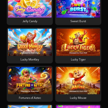
Jelly Candy
Sweet Burst
Lucky MonKey
Lucky Tiger
Fortunes of Aztec
Lucky Mouse