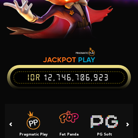
JACKPOT
PLAY
IDR
12,746,706,923
Pragmatic Play
Fat Panda
PG Soft
Slot