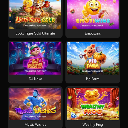
Lucky Tiger Gold Ultimate
Emotiwins
DJ Neko
Pig Farm
Mystic Wishes
Wealthy Frog