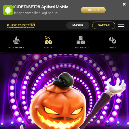
×
KUDETABET98 Aplikasi Mobile
UNDUH
Jangan tampilkan lagi hari ini
MASUK
DAFTAR
HOT GAMES
SLOTS
LIVE CASINO
RACE
;;