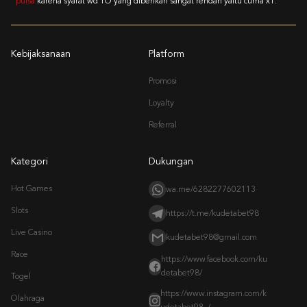
pulsa
karena syarat wd TO yang diberikan sangat rendah yaitu cuma x1.
Kebijaksanaan
Platform
Promosi
Loyalty
Referral
Kategori
Dukungan
Hot Games
wa.me/6282277602113
Slots
https://t.me/kudetabet98
Live Casino
kudetabet98@gmail.com
Race
https://www.facebook.com/ku
detabet98/
Togel
https://www.instagram.com/k
Olahraga