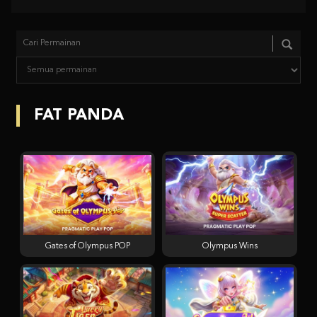
FAT PANDA
Gates of Olympus POP
Olympus Wins