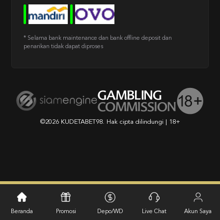
* Selama bank maintenance dan bank offline deposit dan
penarikan tidak dapat diproses
©2026 KUDETABET98. Hak cipta dilindungi | 18+
Beranda
Promosi
Depo/WD
Live Chat
Akun Saya