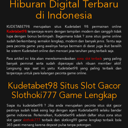
Hiburan Digital Terbaru
di Indonesia
KUDETABET98 merupakan situs Kudetabet 98 permainan online
Kudetabet98
terpercaya resmi dengan tampilan modern dan canggih tidak
lupa dengan bonus berlimpah. Bagaimana tidak ? zona situs game online
sudah berkembang semakin lengkap, modern dan banyak jenis. Tentu saja
para pecinta game yang awalnya hanya bermain di darat juga ikut beralih
ke sistem Kudetabet online dan mencari jasa taruhan yang terbaik saja.
Para artikel ini kita akan merekomendasikan
zona slot terbaik
yang paling
banyak peminat serta sudah dipercayai oleh ribuan member aktif.
Langsung saja saat ini yaitu Kudetabet98 yang paling terbaik dan
terpercaya untuk para kalangan pecinta game online.
Kudetabet98 Situs Slot Gacor
Slothoki777 Game Lengkap
Siapa itu kudetabet98 ? Jika anda merupakan pecinta situs slot gacor
pastinya sudah tidak asing lagi dengan agen Kudetabet98 selaku bandar
game indonesia. Perkenalkan, Kudetabet98 adalah daftar situs zona situs
slot gacor
slothoki777
terbaik dan slotking99 game lengkap terbaik bola
365 pasti menang karena deposit pulsa tanpa potongan.