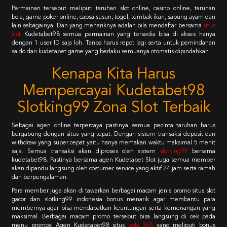
Permainan tersebut meliputi taruhan slot online, casino online, taruhan
bola, game poker online, capsa susun, togel, tembak ikan, sabung ayam dan
lain sebagainya. Dan yang menariknya adalah bila mendaftar bersama
situs
slot
Kudetabet98 semua permainan yang tersedia bisa di akses hanya
dengan 1 user ID saja loh. Tanpa harus repot lagi serta untuk pemindahan
saldo dari kudetabet game yang berlaku semuanya otomatis dipindahkan.
Kenapa Kita Harus
Mempercayai Kudetabet98
Slotking99 Zona Slot Terbaik
Sebagai agen online terpercaya pastinya semua pecinta taruhan harus
bergabung dengan situs yang tepat. Dengan sistem transaksi deposit dan
withdraw yang super cepat yaitu hanya memakan waktu maksimal 5 menit
saja. Semua transaksi akan diproses oleh sistem
slotking99
bersama
kudetabet98. Pastinya bersama agen Kudetabet Slot juga semua member
akan dipandu langsung oleh costumer service yang aktif 24 jam serta ramah
dan berpengalaman.
Para member juga akan di tawarkan berbagai macam jenis promo situs slot
gacor dan slotking99 indonesia bonus menarik agar membantu para
membernya agar bisa mendapatkan keuntungan serta kemenangan yang
maksimal. Berbagai macam promo tersebut bisa langsung di cek pada
menu promosi Agen Kudetabet98 situs
bola 365
yang meliputi bonus