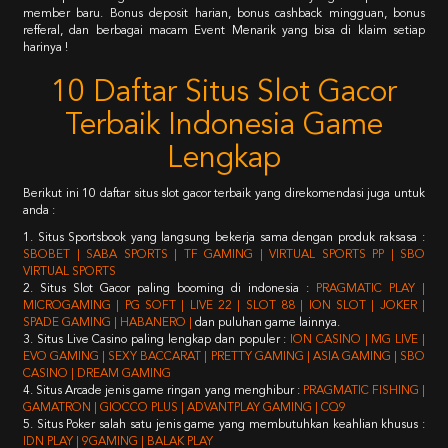
member baru. Bonus deposit harian, bonus cashback mingguan, bonus
refferal, dan berbagai macam Event Menarik yang bisa di klaim setiap
harinya !
10 Daftar Situs Slot Gacor
Terbaik Indonesia Game
Lengkap
Berikut ini 10 daftar situs slot gacor terbaik yang direkomendasi juga untuk
anda :
1. Situs Sportsbook yang langsung bekerja sama dengan produk raksasa :
SBOBET | SABA SPORTS | TF GAMING | VIRTUAL SPORTS PP | SBO
VIRTUAL SPORTS
2. Situs Slot Gacor paling booming di indonesia :
PRAGMATIC PLAY |
MICROGAMING | PG SOFT | LIVE 22 | SLOT 88 | ION SLOT | JOKER |
SPADE GAMING | HABANERO |
dan puluhan game lainnya.
3. Situs Live Casino paling lengkap dan populer :
ION CASINO | MG LIVE |
EVO GAMING | SEXY BACCARAT | PRETTY GAMING | ASIA GAMING | SBO
CASINO | DREAM GAMING
4. Situs Arcade jenis game ringan yang menghibur :
PRAGMATIC FISHING |
GAMATRON | GIOCCO PLUS | ADVANTPLAY GAMING | CQ9
5. Situs Poker salah satu jenis game yang membutuhkan keahlian khusus :
IDN PLAY | 9GAMING | BALAK PLAY