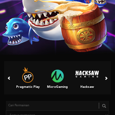
Pragmatic Play
MicroGaming
Hacksaw
King