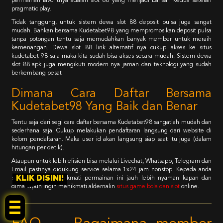
permainan favoritnya adalah slot 88 yang menjadi barisan kedua setelah
pragmatic play.
Tidak tanggung, untuk sistem dewa slot 88 deposit pulsa juga sangat
mudah. Bahkan bersama Kudetabet98 yang mempromosikan deposit pulsa
tanpa potongan tentu saja memudahkan banyak member untuk meraih
kemenangan. Dewa slot 88 link alternatif nya cukup akses ke situs
kudetabet 98 saja maka kita sudah bisa akses secara mudah. Sistem dewa
slot 88 apk juga mengikuti modern nya jaman dan teknologi yang sudah
berkembang pesat
Dimana Cara Daftar Bersama
Kudetabet98 Yang Baik dan Benar
Tentu saja dari segi cara daftar bersama Kudetabet98 sangatlah mudah dan
sederhana saja. Cukup melakukan pendaftaran langsung dari website di
kolom pendaftaran. Maka user id akan langsung siap saat itu juga (dalam
hitungan per detik).
Ataupun untuk lebih efisien bisa melalui Livechat, Whatsapp, Telegram dan
Email pastinya didukung service selama 1x24 jam nonstop. Kepada anda
KLIK DISINI!
sehingga bisa menikmati permainan ini jauh lebih nyaman kapan dan
dimanapun ingin menikmati aldernalin
situs game bola dan slot
online.