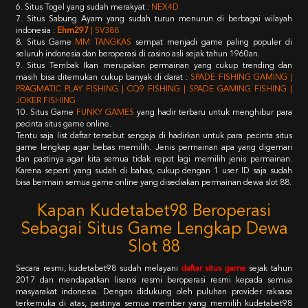
6. Situs Togel yang sudah merakyat :
NEX4D
7. Situs Sabung Ayam yang sudah turun menurun di berbagai wilayah
indonesia :
Ehm297
| SV388
8. Situs Game
MM TANGKAS
sempat menjadi game paling populer di
seluruh indonesia dan beroperasi di casino asli sejak tahun 1960an.
9. Situs Tembak Ikan merupakan permainan yang cukup trending dan
masih bisa ditemukan cukup banyak di darat :
SPADE FISHING GAMING |
PRAGMATIC PLAY FISHING | CQ9 FISHING | SPADE GAMING FISHING |
JOKER FISHING
10. Situs Game
FUNKY GAMES
yang hadir terbaru untuk menghibur para
pecinta situs game online.
Tentu saja list daftar tersebut sengaja di hadirkan untuk para pecinta situs
game lengkap agar bebas memilih. Jenis permainan apa yang digemari
dan pastinya agar kita semua tidak repot lagi memilih jenis permainan.
Karena seperti yang sudah di bahas, cukup dengan 1 user ID saja sudah
bisa bermain semua game online yang disediakan permainan dewa slot 88.
Kapan Kudetabet98 Beroperasi
Sebagai Situs Game Lengkap Dewa
Slot 88
Secara resmi, kudetabet98 sudah melayani
daftar situs game
sejak tahun
2017 dan mendapatkan lisensi resmi beroperasi resmi kepada semua
masyarakat indonesia. Dengan didukung oleh puluhan provider raksasa
terkemuka di atas, pastinya semua member yang memilih kudetabet98