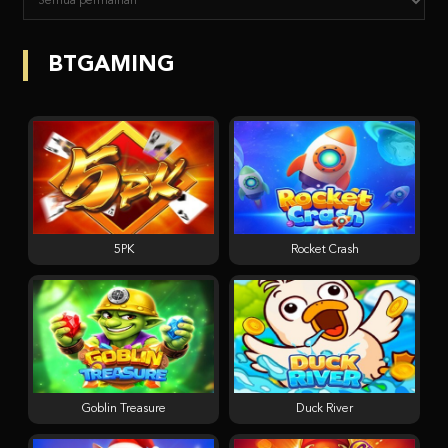
BTGAMING
5PK
Rocket Crash
Goblin Treasure
Duck River