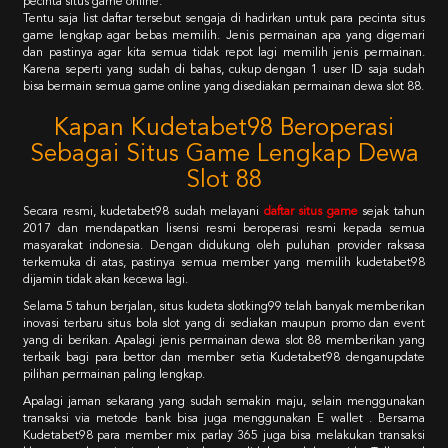
pecinta situs game online.
Tentu saja list daftar tersebut sengaja di hadirkan untuk para pecinta situs
game lengkap agar bebas memilih. Jenis permainan apa yang digemari
dan pastinya agar kita semua tidak repot lagi memilih jenis permainan.
Karena seperti yang sudah di bahas, cukup dengan 1 user ID saja sudah
bisa bermain semua game online yang disediakan permainan dewa slot 88.
Kapan Kudetabet98 Beroperasi
Sebagai Situs Game Lengkap Dewa
Slot 88
Secara resmi, kudetabet98 sudah melayani
daftar situs game
sejak tahun
2017 dan mendapatkan lisensi resmi beroperasi resmi kepada semua
masyarakat indonesia. Dengan didukung oleh puluhan provider raksasa
terkemuka di atas, pastinya semua member yang memilih kudetabet98
dijamin tidak akan kecewa lagi.
Selama 5 tahun berjalan, situs kudeta slotking99 telah banyak memberikan
inovasi terbaru situs bola slot yang di sediakan maupun promo dan event
yang di berikan. Apalagi jenis permainan dewa slot 88 memberikan yang
terbaik bagi para bettor dan member setia Kudetabet98 denganupdate
pilihan permainan paling lengkap.
Apalagi jaman sekarang yang sudah semakin maju, selain menggunakan
transaksi via metode bank bisa juga menggunakan E wallet . Bersama
Kudetabet98 para member mix parlay 365 juga bisa melakukan transaksi