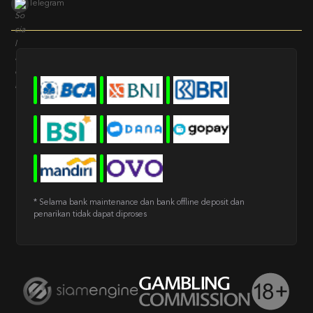
Telegram
* Selama bank maintenance dan bank offline deposit dan
penarikan tidak dapat diproses