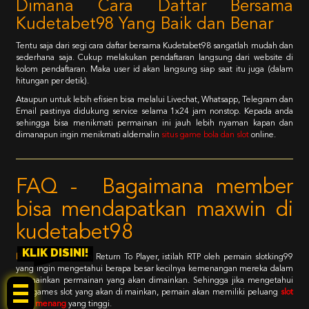
Dimana Cara Daftar Bersama
Kudetabet98 Yang Baik dan Benar
Tentu saja dari segi cara daftar bersama Kudetabet98 sangatlah mudah dan
sederhana saja. Cukup melakukan pendaftaran langsung dari website di
kolom pendaftaran. Maka user id akan langsung siap saat itu juga (dalam
hitungan per detik).
Ataupun untuk lebih efisien bisa melalui Livechat, Whatsapp, Telegram dan
Email pastinya didukung service selama 1x24 jam nonstop. Kepada anda
sehingga bisa menikmati permainan ini jauh lebih nyaman kapan dan
dimanapun ingin menikmati aldernalin
situs game bola dan slot
online.
FAQ - Bagaimana member
bisa mendapatkan maxwin di
kudetabet98
KLIK DISINI!
RTP
RTP merupakan Return To Player, istilah RTP oleh pemain slotking99
yang ingin mengetahui berapa besar kecilnya kemenangan mereka dalam
memainkan permainan yang akan dimainkan. Sehingga jika mengetahui
RTP games slot yang akan di mainkan, pemain akan memiliki peluang
slot
pasti menang
yang tinggi.