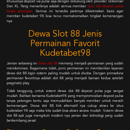
khususnya deposit via pulsa saja dengan didukung oleh provider Telkomsel
Dan XL. Yang menariknya adalah semua member
situs slot deposit pulsa
tanpa potongan
.
Semua ini tersedia pastinya dikarenakan basis agar
member kudetabet 98 bisa terus memaksimalkan tingkat kemenangan
nya.
Dewa Slot 88 Jenis
Permainan Favorit
Kudetabet98
Jaman sekarang ini
dewa slot 88
memang menjadi permainan yang sudah
mendominasi. Bagaimana tidak, jenis permainan ini memberikan layanan
dewa slot 88 login sistem paling mudah untuk dicoba. Dengan primadona
permainan favoritnya adalah slot 88 yang menjadi barisan kedua setelah
pragmatic play.
Tidak tanggung, untuk sistem dewa slot 88 deposit pulsa juga sangat
mudah. Bahkan bersama Kudetabet98 yang mempromosikan deposit pulsa
tanpa potongan tentu saja memudahkan banyak member untuk meraih
kemenangan. Dewa slot 88 link alternatif nya cukup akses ke situs
kudetabet 98 saja maka kita sudah bisa akses secara mudah. Sistem dewa
slot 88 apk juga mengikuti modern nya jaman dan teknologi yang sudah
berkembang pesat