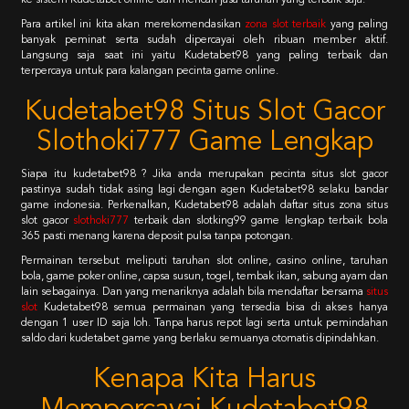
Para artikel ini kita akan merekomendasikan
zona slot terbaik
yang paling
banyak peminat serta sudah dipercayai oleh ribuan member aktif.
Langsung saja saat ini yaitu Kudetabet98 yang paling terbaik dan
terpercaya untuk para kalangan pecinta game online.
Kudetabet98 Situs Slot Gacor
Slothoki777 Game Lengkap
Siapa itu kudetabet98 ? Jika anda merupakan pecinta situs slot gacor
pastinya sudah tidak asing lagi dengan agen Kudetabet98 selaku bandar
game indonesia. Perkenalkan, Kudetabet98 adalah daftar situs zona situs
slot gacor
slothoki777
terbaik dan slotking99 game lengkap terbaik bola
365 pasti menang karena deposit pulsa tanpa potongan.
Permainan tersebut meliputi taruhan slot online, casino online, taruhan
bola, game poker online, capsa susun, togel, tembak ikan, sabung ayam dan
lain sebagainya. Dan yang menariknya adalah bila mendaftar bersama
situs
slot
Kudetabet98 semua permainan yang tersedia bisa di akses hanya
dengan 1 user ID saja loh. Tanpa harus repot lagi serta untuk pemindahan
saldo dari kudetabet game yang berlaku semuanya otomatis dipindahkan.
Kenapa Kita Harus