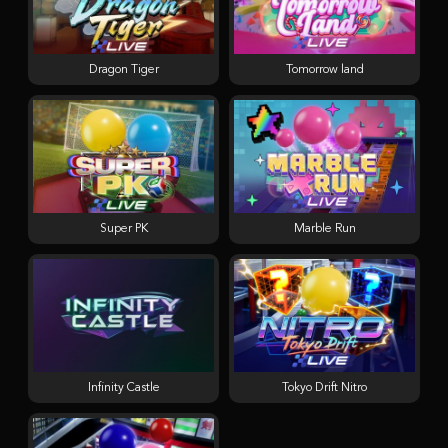
Dragon Tiger
Tomorrow land
Super PK
Marble Run
Infinity Castle
Tokyo Drift Nitro