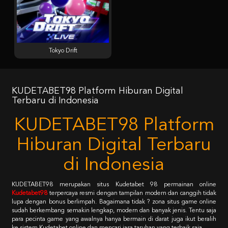
Tokyo Drift
KUDETABET98 Platform Hiburan Digital
Terbaru di Indonesia
KUDETABET98 Platform
Hiburan Digital Terbaru
di Indonesia
KUDETABET98 merupakan situs Kudetabet 98 permainan online
Kudetabet98
terpercaya resmi dengan tampilan modern dan canggih tidak
lupa dengan bonus berlimpah. Bagaimana tidak ? zona situs game online
sudah berkembang semakin lengkap, modern dan banyak jenis. Tentu saja
para pecinta game yang awalnya hanya bermain di darat juga ikut beralih
ke sistem Kudetabet online dan mencari jasa taruhan yang terbaik saja.