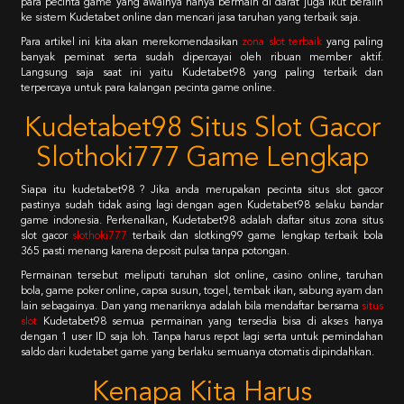
para pecinta game yang awalnya hanya bermain di darat juga ikut beralih
ke sistem Kudetabet online dan mencari jasa taruhan yang terbaik saja.
Para artikel ini kita akan merekomendasikan
zona slot terbaik
yang paling
banyak peminat serta sudah dipercayai oleh ribuan member aktif.
Langsung saja saat ini yaitu Kudetabet98 yang paling terbaik dan
terpercaya untuk para kalangan pecinta game online.
Kudetabet98 Situs Slot Gacor
Slothoki777 Game Lengkap
Siapa itu kudetabet98 ? Jika anda merupakan pecinta situs slot gacor
pastinya sudah tidak asing lagi dengan agen Kudetabet98 selaku bandar
game indonesia. Perkenalkan, Kudetabet98 adalah daftar situs zona situs
slot gacor
slothoki777
terbaik dan slotking99 game lengkap terbaik bola
365 pasti menang karena deposit pulsa tanpa potongan.
Permainan tersebut meliputi taruhan slot online, casino online, taruhan
bola, game poker online, capsa susun, togel, tembak ikan, sabung ayam dan
lain sebagainya. Dan yang menariknya adalah bila mendaftar bersama
situs
slot
Kudetabet98 semua permainan yang tersedia bisa di akses hanya
dengan 1 user ID saja loh. Tanpa harus repot lagi serta untuk pemindahan
saldo dari kudetabet game yang berlaku semuanya otomatis dipindahkan.
Kenapa Kita Harus