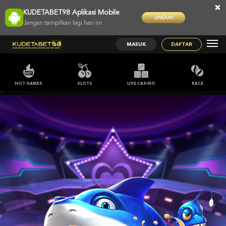
×
KUDETABET98 Aplikasi Mobile
UNDUH
Jangan tampilkan lagi hari ini
MASUK
DAFTAR
HOT GAMES
SLOTS
LIVE CASINO
RACE
;;