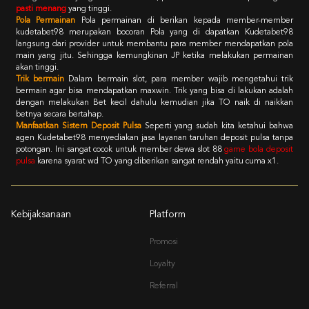
pasti menang
yang tinggi.
Pola Permainan
Pola permainan di berikan kepada member-member
kudetabet98 merupakan bocoran Pola yang di dapatkan Kudetabet98
langsung dari provider untuk membantu para member mendapatkan pola
main yang jitu. Sehingga kemungkinan JP ketika melakukan permainan
akan tinggi.
Trik bermain
Dalam bermain slot, para member wajib mengetahui trik
bermain agar bisa mendapatkan maxwin. Trik yang bisa di lakukan adalah
dengan melakukan Bet kecil dahulu kemudian jika TO naik di naikkan
betnya secara bertahap.
Manfaatkan Sistem Deposit Pulsa
Seperti yang sudah kita ketahui bahwa
agen Kudetabet98 menyediakan jasa layanan taruhan deposit pulsa tanpa
potongan. Ini sangat cocok untuk member dewa slot 88
game bola deposit
pulsa
karena syarat wd TO yang diberikan sangat rendah yaitu cuma x1.
Kebijaksanaan
Platform
Promosi
Loyalty
Referral