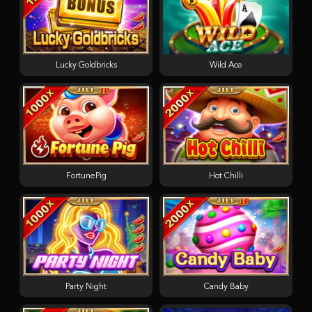
Lucky Goldbricks
Wild Ace
FortunePig
Hot Chilli
Party Night
Candy Baby