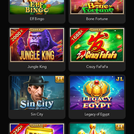
Elf Bingo
Bone Fortune
Jungle King
Crazy FaFaFa
Sin City
Legacy of Egypt