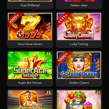
God Of Martial
Golden Joker
SevenSevenSeven
Lucky Coming
Super Ace Deluxe
Golden Queen