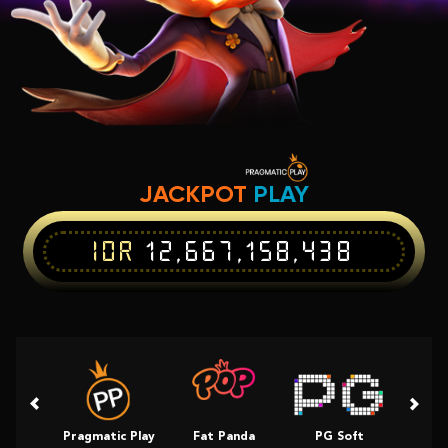
JACKPOT
PLAY
IDR
12,667,158,438
Pragmatic Play
Fat Panda
PG Soft
Slot