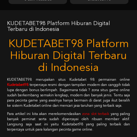
KUDETABET98 Platform Hiburan Digital
Terbaru di Indonesia
KUDETABET98 Platform
Hiburan Digital Terbaru
di Indonesia
KUDETABET98 merupakan situs Kudetabet 98 permainan online
Kudetabet98
terpercaya resmi dengan tampilan modern dan canggih tidak
lupa dengan bonus berlimpah. Bagaimana tidak ? zona situs game online
sudah berkembang semakin lengkap, modern dan banyak jenis. Tentu saja
para pecinta game yang awalnya hanya bermain di darat juga ikut beralih
ke sistem Kudetabet online dan mencari jasa taruhan yang terbaik saja.
Para artikel ini kita akan merekomendasikan
zona slot terbaik
yang paling
banyak peminat serta sudah dipercayai oleh ribuan member aktif.
Langsung saja saat ini yaitu Kudetabet98 yang paling terbaik dan
terpercaya untuk para kalangan pecinta game online.