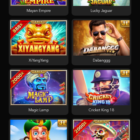
Mayan Empire
Lucky Jaguar
XiYangYang
Dabanggg
Magic Lamp
Cricket King 18