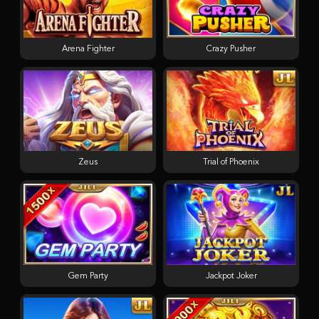
Arena Fighter
Crazy Pusher
Zeus
Trial of Phoenix
Gem Party
Jackpot Joker