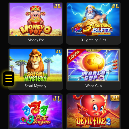
Money Pot
3 Lightning Blitz
KLIK DISINI!
Safari Mystery
World Cup