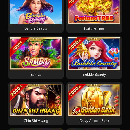
Bangla Beauty
Fortune Tree
Samba
Bubble Beauty
Chin Shi Huang
Crazy Golden Bank