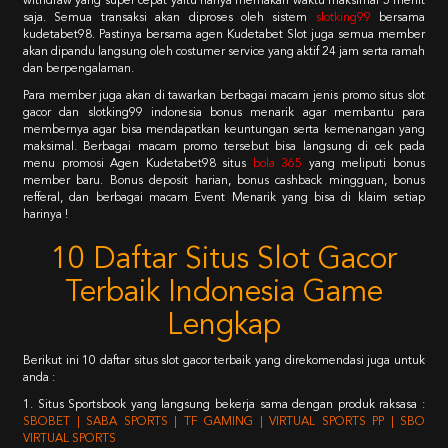
withdraw yang super cepat yaitu hanya memakan waktu maksimal 5 menit
saja. Semua transaksi akan diproses oleh sistem
slotking99
bersama
kudetabet98. Pastinya bersama agen Kudetabet Slot juga semua member
akan dipandu langsung oleh costumer service yang aktif 24 jam serta ramah
dan berpengalaman.
Para member juga akan di tawarkan berbagai macam jenis promo situs slot
gacor dan slotking99 indonesia bonus menarik agar membantu para
membernya agar bisa mendapatkan keuntungan serta kemenangan yang
maksimal. Berbagai macam promo tersebut bisa langsung di cek pada
menu promosi Agen Kudetabet98 situs
bola 365
yang meliputi bonus
member baru. Bonus deposit harian, bonus cashback mingguan, bonus
refferal, dan berbagai macam Event Menarik yang bisa di klaim setiap
harinya !
10 Daftar Situs Slot Gacor
Terbaik Indonesia Game
Lengkap
Berikut ini 10 daftar situs slot gacor terbaik yang direkomendasi juga untuk
anda :
1. Situs Sportsbook yang langsung bekerja sama dengan produk raksasa :
SBOBET | SABA SPORTS | TF GAMING | VIRTUAL SPORTS PP | SBO
VIRTUAL SPORTS