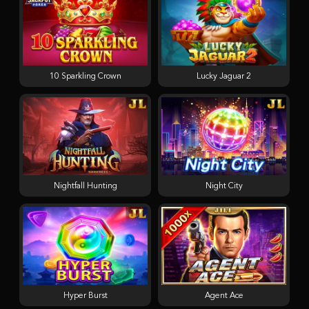
10 Sparkling Crown
Lucky Jaguar 2
Nightfall Hunting
Night City
Hyper Burst
Agent Ace