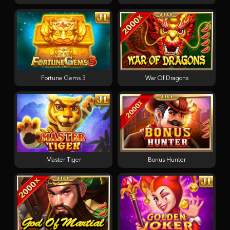
Fortune Gems 3
War Of Dragons
Master Tiger
Bonus Hunter