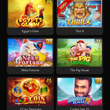
Egypt's Glow
Thor X
Neko Fortune
The Pig House
3 Coin Treasures
Cricket Sah 75