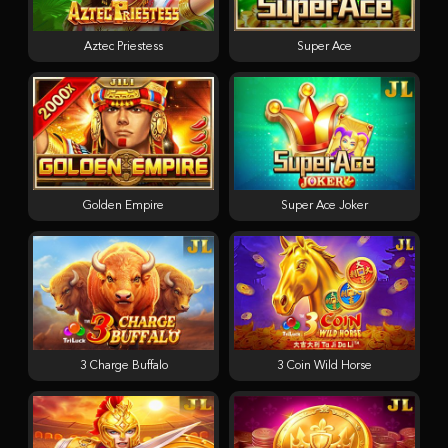
Aztec Priestess
Super Ace
Golden Empire
Super Ace Joker
3 Charge Buffalo
3 Coin Wild Horse