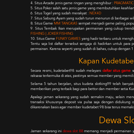
4. Situs Arcade jenis game ringan yang menghibur :
PRAGMATIC 
5. Situs Poker salah satu jenis game yang membutuhkan keahlian
6. Situs Togel yang sudah merakyat :
NEX4D
7. Situs Sabung Ayam yang sudah turun menurun di berbagai wil
8. Situs Game
MM TANGKAS
sempat menjadi game paling populer
9. Situs Tembak Ikan merupakan permainan yang cukup trendi
FISHING | JOKER FISHING
10. Situs Game
FUNKY GAMES
yang hadir terbaru untuk menghi
Tentu saja list daftar tersebut sengaja di hadirkan untuk par
permainan. Karena seperti yang sudah di bahas, cukup dengan 1
Kapan Kudetabet
Secara resmi, kudetabet98 sudah melayani
daftar situs game
s
raksasa terkemuka di atas, pastinya semua member yang memilih
Selama 5 tahun berjalan, situs kudeta slotking99 telah banya
memberikan yang terbaik bagi para bettor dan member setia Ku
Apalagi jaman sekarang yang sudah semakin maju, selain men
transaksi khususnya deposit via pulsa saja dengan didukun
dikarenakan basis agar member kudetabet 98 bisa terus memak
Dewa Slo
Jaman sekarang ini
dewa slot 88
memang menjadi permainan yan