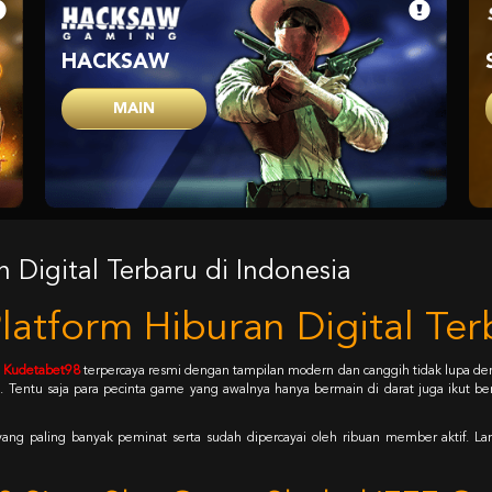
HACKSAW
MAIN
Digital Terbaru di Indonesia
tform Hiburan Digital Terb
e
Kudetabet98
terpercaya resmi dengan tampilan modern dan canggih tidak lupa den
entu saja para pecinta game yang awalnya hanya bermain di darat juga ikut ber
yang paling banyak peminat serta sudah dipercayai oleh ribuan member aktif. Lan