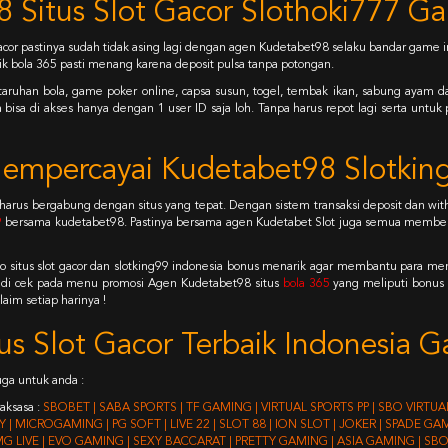
 Situs Slot Gacor Slothoki777 
gacor pastinya sudah tidak asing lagi dengan agen Kudetabet98 selaku bandar game in
ik bola 365 pasti menang karena deposit pulsa tanpa potongan.
e, taruhan bola, game poker online, capsa susun, togel, tembak ikan, sabung ayam 
isa di akses hanya dengan 1 user ID saja loh. Tanpa harus repot lagi serta unt
empercayai Kudetabet98 Slotking
 harus bergabung dengan situs yang tepat. Dengan sistem transaksi deposit dan 
9
bersama kudetabet98. Pastinya bersama agen Kudetabet Slot juga semua member 
o situs slot gacor dan slotking99 indonesia bonus menarik agar membantu para
 di cek pada menu promosi Agen Kudetabet98 situs
bola 365
yang meliputi bonus
aim setiap harinya !
tus Slot Gacor Terbaik Indonesia
juga untuk anda :
aksasa :
SBOBET | SABA SPORTS | TF GAMING | VIRTUAL SPORTS PP | SBO VIRTU
 | MICROGAMING | PG SOFT | LIVE 22 | SLOT 88 | ION SLOT | JOKER | SPADE G
MG LIVE | EVO GAMING | SEXY BACCARAT | PRETTY GAMING | ASIA GAMING | S