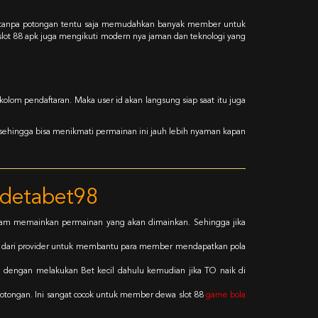
a tanpa potongan tentu saja memudahkan banyak member untuk
 slot 88 apk juga mengikuti modern nya jaman dan teknologi yang
olom pendaftaran. Maka user id akan langsung siap saat itu juga
 sehingga bisa menikmati permainan ini jauh lebih nyaman kapan
udetabet98
alam memainkan permainan yang akan dimainkan. Sehingga jika
g dari provider untuk membantu para member mendapatkan pola
h dengan melakukan Bet kecil dahulu kemudian jika TO naik di
otongan. Ini sangat cocok untuk member dewa slot 88
game bola