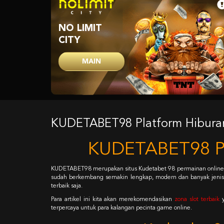
NO LIMIT
CITY
MAIN
KUDETABET98 Platform Hiburan 
KUDETABET98 Pla
KUDETABET98 merupakan situs Kudetabet 98 permainan onlin
sudah berkembang semakin lengkap, modern dan banyak jenis. T
terbaik saja.
Para artikel ini kita akan merekomendasikan
zona slot terbaik
terpercaya untuk para kalangan pecinta game online.