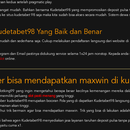
san kedua setelah pragmatic play.
uga sangat mudah. Bahkan bersama Kudetabet98 yang mempromosikan deposit puls
s ke situs kudetabet 98 saja maka kita sudah bisa akses secara mudah. Sistem dewa
udetabet98 Yang Baik dan Benar
 mudah dan sederhana saja. Cukup melakukan pendaftaran langsung dari website di k
Telegram dan Email pastinya didukung service selama 1x24 jam nonstop. Kepada anda
lot
online.
 bisa mendapatkan maxwin di k
n slotking99 yang ingin mengetahui berapa besar kecilnya kemenangan mereka d
 memiliki peluang
slot pasti menang
yang tinggi.
ber kudetabet98 merupakan bocoran Pola yang di dapatkan Kudetabet98 langsun
ainan akan tinggi.
ui trik bermain agar bisa mendapatkan maxwin. Trik yang bisa di lakukan adala
ui bahwa agen Kudetabet98 menyediakan jasa layanan taruhan deposit pulsa tanpa p
yaitu cuma x1.