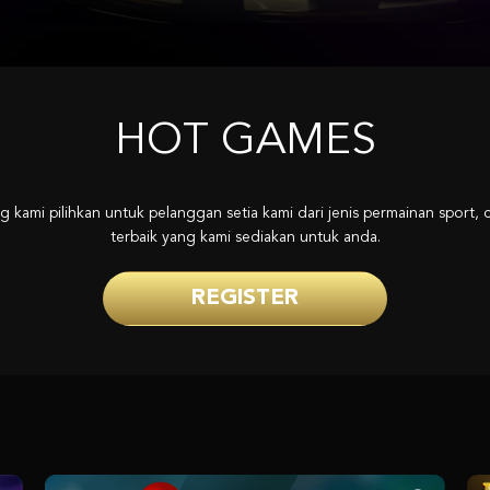
HOT GAMES
kami pilihkan untuk pelanggan setia kami dari jenis permainan sport, c
terbaik yang kami sediakan untuk anda.
REGISTER