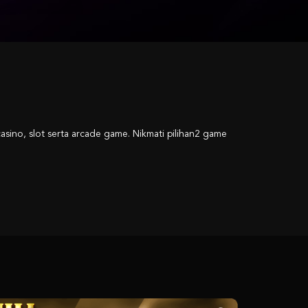
asino, slot serta arcade game. Nikmati pilihan2 game