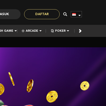
ASUK
DAFTAR
SH GAME
ARCADE
POKER
E-SPORTS