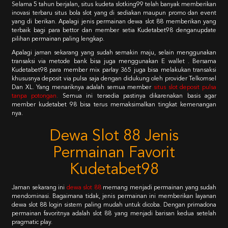
Selama 5 tahun berjalan, situs kudeta slotking99 telah banyak memberikan
inovasi terbaru situs bola slot yang di sediakan maupun promo dan event
yang di berikan. Apalagi jenis permainan dewa slot 88 memberikan yang
terbaik bagi para bettor dan member setia Kudetabet98 denganupdate
pilihan permainan paling lengkap.
Apalagi jaman sekarang yang sudah semakin maju, selain menggunakan
transaksi via metode bank bisa juga menggunakan E wallet . Bersama
Kudetabet98 para member mix parlay 365 juga bisa melakukan transaksi
khususnya deposit via pulsa saja dengan didukung oleh provider Telkomsel
Dan XL. Yang menariknya adalah semua member
situs slot deposit pulsa
tanpa potongan
.
Semua ini tersedia pastinya dikarenakan basis agar
member kudetabet 98 bisa terus memaksimalkan tingkat kemenangan
nya.
Dewa Slot 88 Jenis
Permainan Favorit
Kudetabet98
Jaman sekarang ini
dewa slot 88
memang menjadi permainan yang sudah
mendominasi. Bagaimana tidak, jenis permainan ini memberikan layanan
dewa slot 88 login sistem paling mudah untuk dicoba. Dengan primadona
permainan favoritnya adalah slot 88 yang menjadi barisan kedua setelah
pragmatic play.