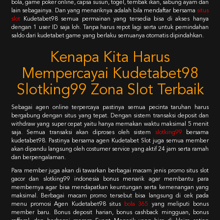
bola, game poker online, capsa susun, togel, tembak ikan, sabung ayam dan
lain sebagainya. Dan yang menariknya adalah bila mendaftar bersama
situs
slot
Kudetabet98 semua permainan yang tersedia bisa di akses hanya
dengan 1 user ID saja loh. Tanpa harus repot lagi serta untuk pemindahan
saldo dari kudetabet game yang berlaku semuanya otomatis dipindahkan.
Kenapa Kita Harus
Mempercayai Kudetabet98
Slotking99 Zona Slot Terbaik
Sebagai agen online terpercaya pastinya semua pecinta taruhan harus
bergabung dengan situs yang tepat. Dengan sistem transaksi deposit dan
withdraw yang super cepat yaitu hanya memakan waktu maksimal 5 menit
saja. Semua transaksi akan diproses oleh sistem
slotking99
bersama
kudetabet98. Pastinya bersama agen Kudetabet Slot juga semua member
akan dipandu langsung oleh costumer service yang aktif 24 jam serta ramah
dan berpengalaman.
Para member juga akan di tawarkan berbagai macam jenis promo situs slot
gacor dan slotking99 indonesia bonus menarik agar membantu para
membernya agar bisa mendapatkan keuntungan serta kemenangan yang
maksimal. Berbagai macam promo tersebut bisa langsung di cek pada
menu promosi Agen Kudetabet98 situs
bola 365
yang meliputi bonus
member baru. Bonus deposit harian, bonus cashback mingguan, bonus