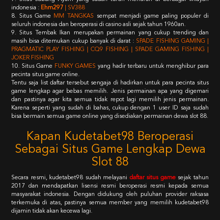
indonesia :
Ehm297
| SV388
8. Situs Game
MM TANGKAS
sempat menjadi game paling populer di
seluruh indonesia dan beroperasi di casino asli sejak tahun 1960an.
9. Situs Tembak Ikan merupakan permainan yang cukup trending dan
masih bisa ditemukan cukup banyak di darat :
SPADE FISHING GAMING |
PRAGMATIC PLAY FISHING | CQ9 FISHING | SPADE GAMING FISHING |
JOKER FISHING
10. Situs Game
FUNKY GAMES
yang hadir terbaru untuk menghibur para
pecinta situs game online.
Tentu saja list daftar tersebut sengaja di hadirkan untuk para pecinta situs
game lengkap agar bebas memilih. Jenis permainan apa yang digemari
dan pastinya agar kita semua tidak repot lagi memilih jenis permainan.
Karena seperti yang sudah di bahas, cukup dengan 1 user ID saja sudah
bisa bermain semua game online yang disediakan permainan dewa slot 88.
Kapan Kudetabet98 Beroperasi
Sebagai Situs Game Lengkap Dewa
Slot 88
Secara resmi, kudetabet98 sudah melayani
daftar situs game
sejak tahun
2017 dan mendapatkan lisensi resmi beroperasi resmi kepada semua
masyarakat indonesia. Dengan didukung oleh puluhan provider raksasa
terkemuka di atas, pastinya semua member yang memilih kudetabet98
dijamin tidak akan kecewa lagi.