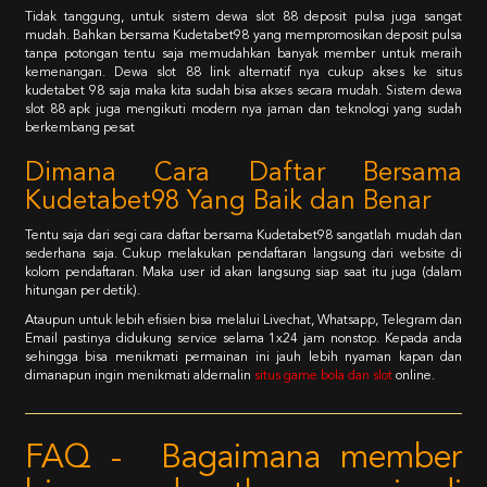
Tidak tanggung, untuk sistem dewa slot 88 deposit pulsa juga sangat
mudah. Bahkan bersama Kudetabet98 yang mempromosikan deposit pulsa
tanpa potongan tentu saja memudahkan banyak member untuk meraih
kemenangan. Dewa slot 88 link alternatif nya cukup akses ke situs
kudetabet 98 saja maka kita sudah bisa akses secara mudah. Sistem dewa
slot 88 apk juga mengikuti modern nya jaman dan teknologi yang sudah
berkembang pesat
Dimana Cara Daftar Bersama
Kudetabet98 Yang Baik dan Benar
Tentu saja dari segi cara daftar bersama Kudetabet98 sangatlah mudah dan
sederhana saja. Cukup melakukan pendaftaran langsung dari website di
kolom pendaftaran. Maka user id akan langsung siap saat itu juga (dalam
hitungan per detik).
Ataupun untuk lebih efisien bisa melalui Livechat, Whatsapp, Telegram dan
Email pastinya didukung service selama 1x24 jam nonstop. Kepada anda
sehingga bisa menikmati permainan ini jauh lebih nyaman kapan dan
dimanapun ingin menikmati aldernalin
situs game bola dan slot
online.
FAQ - Bagaimana member