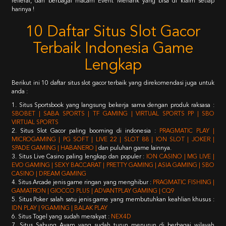
refferal, dan berbagai macam Event Menarik yang bisa di klaim setiap
harinya !
10 Daftar Situs Slot Gacor
Terbaik Indonesia Game
Lengkap
Berikut ini 10 daftar situs slot gacor terbaik yang direkomendasi juga untuk
anda :
1. Situs Sportsbook yang langsung bekerja sama dengan produk raksasa :
SBOBET | SABA SPORTS | TF GAMING | VIRTUAL SPORTS PP | SBO
VIRTUAL SPORTS
2. Situs Slot Gacor paling booming di indonesia :
PRAGMATIC PLAY |
MICROGAMING | PG SOFT | LIVE 22 | SLOT 88 | ION SLOT | JOKER |
SPADE GAMING | HABANERO |
dan puluhan game lainnya.
3. Situs Live Casino paling lengkap dan populer :
ION CASINO | MG LIVE |
EVO GAMING | SEXY BACCARAT | PRETTY GAMING | ASIA GAMING | SBO
CASINO | DREAM GAMING
4. Situs Arcade jenis game ringan yang menghibur :
PRAGMATIC FISHING |
GAMATRON | GIOCCO PLUS | ADVANTPLAY GAMING | CQ9
5. Situs Poker salah satu jenis game yang membutuhkan keahlian khusus :
IDN PLAY | 9GAMING | BALAK PLAY
6. Situs Togel yang sudah merakyat :
NEX4D
7. Situs Sabung Ayam yang sudah turun menurun di berbagai wilayah