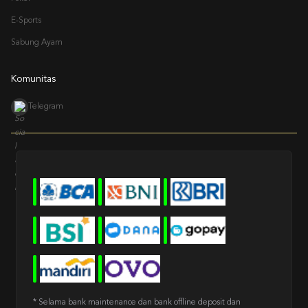
E-Sports
Sabung Ayam
Komunitas
Telegram
* Selama bank maintenance dan bank offline deposit dan