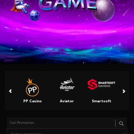
PP Casino
Aviator
Smartsoft
Micr