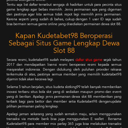
pecinta situs game online.
Tentu saja list daftar tersebut sengaja di hadirkan untuk para pecinta situs
game lengkap agar bebas memilih. Jenis permainan apa yang digemari
dan pastinya agar kita semua tidak repot lagi memilih jenis permainan.
Karena seperti yang sudah di bahas, cukup dengan 1 user ID saja sudah
bisa bermain semua game online yang disediakan permainan dewa slot 88.
Kapan Kudetabet98 Beroperasi
Sebagai Situs Game Lengkap Dewa
Slot 88
Secara resmi, kudetabet98 sudah melayani
daftar situs game
sejak tahun
2017 dan mendapatkan lisensi resmi beroperasi resmi kepada semua
masyarakat indonesia. Dengan didukung oleh puluhan provider raksasa
terkemuka di atas, pastinya semua member yang memilih kudetabet98
dijamin tidak akan kecewa lagi.
Selama 5 tahun berjalan, situs kudeta slotking99 telah banyak memberikan
inovasi terbaru situs bola slot yang di sediakan maupun promo dan event
yang di berikan. Apalagi jenis permainan dewa slot 88 memberikan yang
terbaik bagi para bettor dan member setia Kudetabet98 denganupdate
pilihan permainan paling lengkap.
Apalagi jaman sekarang yang sudah semakin maju, selain menggunakan
transaksi via metode bank bisa juga menggunakan E wallet . Bersama
Kudetabet98 para member mix parlay 365 juga bisa melakukan transaksi