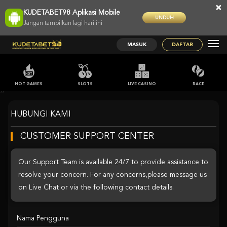
×
KUDETABET98 Aplikasi Mobile
UNDUH
Jangan tampilkan lagi hari ini
MASUK
DAFTAR
HOT GAMES
SLOTS
LIVE CASINO
RACE
;;
HUBUNGI KAMI
CUSTOMER SUPPORT CENTER
Our Support Team is available 24/7 to provide assistance to
resolve your concern. For any concerns,please message us
on Live Chat or via the following contact details.
Nama Pengguna