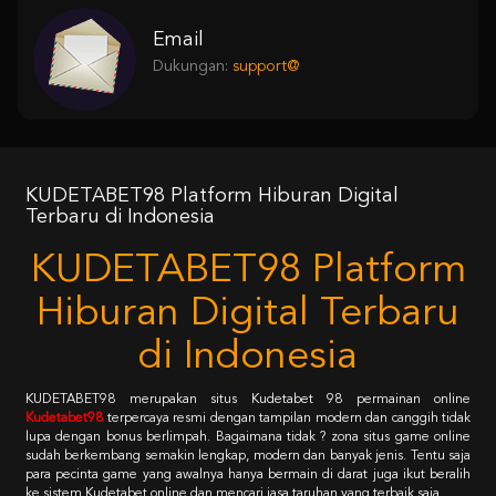
Email
Dukungan:
support@
KUDETABET98 Platform Hiburan Digital
Terbaru di Indonesia
KUDETABET98 Platform
Hiburan Digital Terbaru
di Indonesia
KUDETABET98 merupakan situs Kudetabet 98 permainan online
Kudetabet98
terpercaya resmi dengan tampilan modern dan canggih tidak
lupa dengan bonus berlimpah. Bagaimana tidak ? zona situs game online
sudah berkembang semakin lengkap, modern dan banyak jenis. Tentu saja
para pecinta game yang awalnya hanya bermain di darat juga ikut beralih
ke sistem Kudetabet online dan mencari jasa taruhan yang terbaik saja.