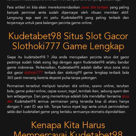
Para artikel ini kita akan merekomendasikan
zona slot terbaik
yang paling
banyak peminat serta sudah dipercayai oleh ribuan member aktif.
Langsung saja saat ini yaitu Kudetabet98 yang paling terbaik dan
terpercaya untuk para kalangan pecinta game online.
Kudetabet98 Situs Slot Gacor
Slothoki777 Game Lengkap
Siapa itu kudetabet98 ? Jika anda merupakan pecinta situs slot gacor
pastinya sudah tidak asing lagi dengan agen Kudetabet98 selaku bandar
game indonesia. Perkenalkan, Kudetabet98 adalah daftar situs zona situs
slot gacor
slothoki777
terbaik dan slotking99 game lengkap terbaik bola
365 pasti menang karena deposit pulsa tanpa potongan.
Permainan tersebut meliputi taruhan slot online, casino online, taruhan
bola, game poker online, capsa susun, togel, tembak ikan, sabung ayam dan
lain sebagainya. Dan yang menariknya adalah bila mendaftar bersama
situs
slot
Kudetabet98 semua permainan yang tersedia bisa di akses hanya
dengan 1 user ID saja loh. Tanpa harus repot lagi serta untuk pemindahan
saldo dari kudetabet game yang berlaku semuanya otomatis dipindahkan.
Kenapa Kita Harus
Mempercayai Kudetabet98