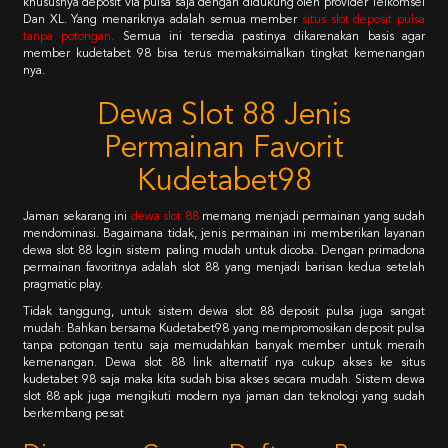
khususnya deposit via pulsa saja dengan didukung oleh provider Telkomsel
Dan XL. Yang menariknya adalah semua member
situs slot deposit pulsa
tanpa potongan
.
Semua ini tersedia pastinya dikarenakan basis agar
member kudetabet 98 bisa terus memaksimalkan tingkat kemenangan
nya.
Dewa Slot 88 Jenis
Permainan Favorit
Kudetabet98
Jaman sekarang ini
dewa slot 88
memang menjadi permainan yang sudah
mendominasi. Bagaimana tidak, jenis permainan ini memberikan layanan
dewa slot 88 login sistem paling mudah untuk dicoba. Dengan primadona
permainan favoritnya adalah slot 88 yang menjadi barisan kedua setelah
pragmatic play.
Tidak tanggung, untuk sistem dewa slot 88 deposit pulsa juga sangat
mudah. Bahkan bersama Kudetabet98 yang mempromosikan deposit pulsa
tanpa potongan tentu saja memudahkan banyak member untuk meraih
kemenangan. Dewa slot 88 link alternatif nya cukup akses ke situs
kudetabet 98 saja maka kita sudah bisa akses secara mudah. Sistem dewa
slot 88 apk juga mengikuti modern nya jaman dan teknologi yang sudah
berkembang pesat