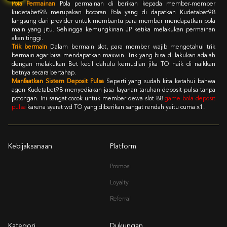
Pola Permainan
Pola permainan di berikan kepada member-member
kudetabet98 merupakan bocoran Pola yang di dapatkan Kudetabet98
langsung dari provider untuk membantu para member mendapatkan pola
main yang jitu. Sehingga kemungkinan JP ketika melakukan permainan
akan tinggi.
Trik bermain
Dalam bermain slot, para member wajib mengetahui trik
bermain agar bisa mendapatkan maxwin. Trik yang bisa di lakukan adalah
dengan melakukan Bet kecil dahulu kemudian jika TO naik di naikkan
betnya secara bertahap.
Manfaatkan Sistem Deposit Pulsa
Seperti yang sudah kita ketahui bahwa
agen Kudetabet98 menyediakan jasa layanan taruhan deposit pulsa tanpa
potongan. Ini sangat cocok untuk member dewa slot 88
game bola deposit
pulsa
karena syarat wd TO yang diberikan sangat rendah yaitu cuma x1.
Kebijaksanaan
Platform
Promosi
Loyalty
Referral
Kategori
Dukungan