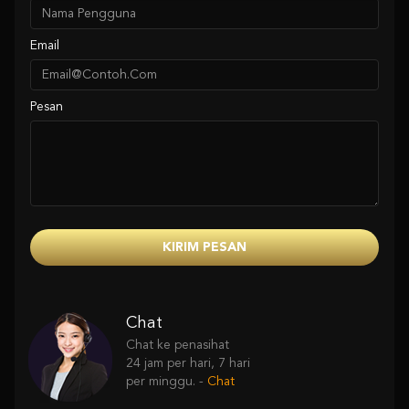
Email
Pesan
Chat
Chat ke penasihat
24 jam per hari, 7 hari
per minggu. -
Chat