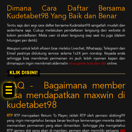
Dimana Cara Daftar Bersama
Kudetabet98 Yang Baik dan Benar
Tentu saja dari segi cara daftar bersama Kudetabet98 sangatlah mudah dan
sederhana saja. Cukup melakukan pendaftaran langsung dari website di
kolom pendaftaran. Maka user id akan langsung siap saat itu juga (dalam
hitungan per detik).
Ataupun untuk lebih efisien bisa melalui Livechat, Whatsapp, Telegram dan
Email pastinya didukung service selama 1x24 jam nonstop. Kepada anda
sehingga bisa menikmati permainan ini jauh lebih nyaman kapan dan
dimanapun ingin menikmati aldernalin
situs game bola dan slot
online.
KLIK DISINI!
FAQ - Bagaimana member
bisa mendapatkan maxwin di
kudetabet98
RTP
RTP merupakan Return To Player, istilah RTP oleh pemain slotking99
yang ingin mengetahui berapa besar kecilnya kemenangan mereka dalam
memainkan permainan yang akan dimainkan. Sehingga jika mengetahui
RTP games slot yang akan di mainkan, pemain akan memiliki peluang
slot