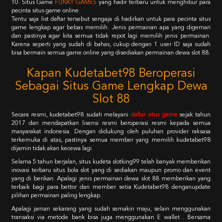
10. Situs Game
FUNKY GAMES
yang hadir terbaru untuk menghibur para
pecinta situs game online.
Tentu saja list daftar tersebut sengaja di hadirkan untuk para pecinta situs
game lengkap agar bebas memilih. Jenis permainan apa yang digemari
dan pastinya agar kita semua tidak repot lagi memilih jenis permainan.
Karena seperti yang sudah di bahas, cukup dengan 1 user ID saja sudah
bisa bermain semua game online yang disediakan permainan dewa slot 88.
Kapan Kudetabet98 Beroperasi
Sebagai Situs Game Lengkap Dewa
Slot 88
Secara resmi, kudetabet98 sudah melayani
daftar situs game
sejak tahun
2017 dan mendapatkan lisensi resmi beroperasi resmi kepada semua
masyarakat indonesia. Dengan didukung oleh puluhan provider raksasa
terkemuka di atas, pastinya semua member yang memilih kudetabet98
dijamin tidak akan kecewa lagi.
Selama 5 tahun berjalan, situs kudeta slotking99 telah banyak memberikan
inovasi terbaru situs bola slot yang di sediakan maupun promo dan event
yang di berikan. Apalagi jenis permainan dewa slot 88 memberikan yang
terbaik bagi para bettor dan member setia Kudetabet98 denganupdate
pilihan permainan paling lengkap.
Apalagi jaman sekarang yang sudah semakin maju, selain menggunakan
transaksi via metode bank bisa juga menggunakan E wallet . Bersama