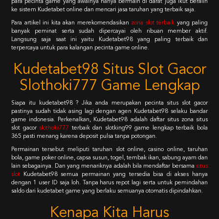
para pecinta game yang awalnya hanya bermain di darat juga ikut beralih
ke sistem Kudetabet online dan mencari jasa taruhan yang terbaik saja.
Para artikel ini kita akan merekomendasikan
zona slot terbaik
yang paling
banyak peminat serta sudah dipercayai oleh ribuan member aktif.
Langsung saja saat ini yaitu Kudetabet98 yang paling terbaik dan
terpercaya untuk para kalangan pecinta game online.
Kudetabet98 Situs Slot Gacor
Slothoki777 Game Lengkap
Siapa itu kudetabet98 ? Jika anda merupakan pecinta situs slot gacor
pastinya sudah tidak asing lagi dengan agen Kudetabet98 selaku bandar
game indonesia. Perkenalkan, Kudetabet98 adalah daftar situs zona situs
slot gacor
slothoki777
terbaik dan slotking99 game lengkap terbaik bola
365 pasti menang karena deposit pulsa tanpa potongan.
Permainan tersebut meliputi taruhan slot online, casino online, taruhan
bola, game poker online, capsa susun, togel, tembak ikan, sabung ayam dan
lain sebagainya. Dan yang menariknya adalah bila mendaftar bersama
situs
slot
Kudetabet98 semua permainan yang tersedia bisa di akses hanya
dengan 1 user ID saja loh. Tanpa harus repot lagi serta untuk pemindahan
saldo dari kudetabet game yang berlaku semuanya otomatis dipindahkan.
Kenapa Kita Harus