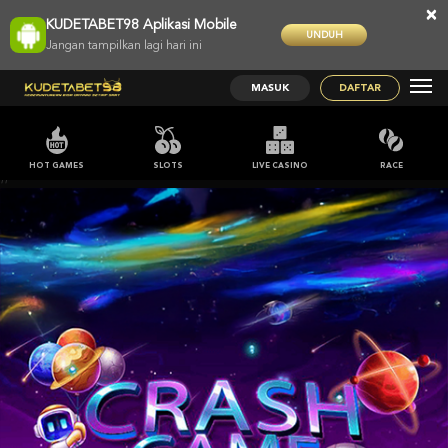
×
KUDETABET98 Aplikasi Mobile
UNDUH
Jangan tampilkan lagi hari ini
MASUK
DAFTAR
HOT GAMES
SLOTS
LIVE CASINO
RACE
;;