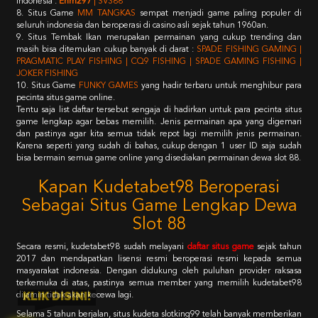
indonesia :
Ehm297
| SV388
8. Situs Game
MM TANGKAS
sempat menjadi game paling populer di
seluruh indonesia dan beroperasi di casino asli sejak tahun 1960an.
9. Situs Tembak Ikan merupakan permainan yang cukup trending dan
masih bisa ditemukan cukup banyak di darat :
SPADE FISHING GAMING |
PRAGMATIC PLAY FISHING | CQ9 FISHING | SPADE GAMING FISHING |
JOKER FISHING
10. Situs Game
FUNKY GAMES
yang hadir terbaru untuk menghibur para
pecinta situs game online.
Tentu saja list daftar tersebut sengaja di hadirkan untuk para pecinta situs
game lengkap agar bebas memilih. Jenis permainan apa yang digemari
dan pastinya agar kita semua tidak repot lagi memilih jenis permainan.
Karena seperti yang sudah di bahas, cukup dengan 1 user ID saja sudah
bisa bermain semua game online yang disediakan permainan dewa slot 88.
Kapan Kudetabet98 Beroperasi
Sebagai Situs Game Lengkap Dewa
Slot 88
Secara resmi, kudetabet98 sudah melayani
daftar situs game
sejak tahun
2017 dan mendapatkan lisensi resmi beroperasi resmi kepada semua
masyarakat indonesia. Dengan didukung oleh puluhan provider raksasa
terkemuka di atas, pastinya semua member yang memilih kudetabet98
KLIK DISINI!
dijamin tidak akan kecewa lagi.
Selama 5 tahun berjalan, situs kudeta slotking99 telah banyak memberikan