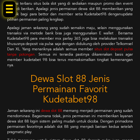
inovasi terbaru situs bola slot yang di sediakan maupun promo dan event
yang di berikan. Apalagi jenis permainan dewa slot 88 memberikan yang
terbaik bagi para bettor dan member setia Kudetabet98 denganupdate
pilihan permainan paling lengkap.
Apalagi jaman sekarang yang sudah semakin maju, selain menggunakan
transaksi via metode bank bisa juga menggunakan E wallet . Bersama
Kudetabet98 para member mix parlay 365 juga bisa melakukan transaksi
khususnya deposit via pulsa saja dengan didukung oleh provider Telkomsel
Dan XL. Yang menariknya adalah semua member
situs slot deposit pulsa
tanpa potongan
.
Semua ini tersedia pastinya dikarenakan basis agar
member kudetabet 98 bisa terus memaksimalkan tingkat kemenangan
nya.
Dewa Slot 88 Jenis
Permainan Favorit
Kudetabet98
Jaman sekarang ini
dewa slot 88
memang menjadi permainan yang sudah
mendominasi. Bagaimana tidak, jenis permainan ini memberikan layanan
dewa slot 88 login sistem paling mudah untuk dicoba. Dengan primadona
permainan favoritnya adalah slot 88 yang menjadi barisan kedua setelah
pragmatic play.