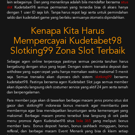
lain sebagainya. Dan yang menariknya adalah bila mendaftar bersama
situs
slot
Kudetabet98 semua permainan yang tersedia bisa di akses hanya
dengan 1 user ID saja loh. Tanpa harus repot lagi serta untuk pemindahan
saldo dari kudetabet game yang berlaku semuanya otomatis dipindahkan.
Kenapa Kita Harus
Mempercayai Kudetabet98
Slotking99 Zona Slot Terbaik
Sebagai agen online terpercaya pastinya semua pecinta taruhan harus
bergabung dengan situs yang tepat. Dengan sistem transaksi deposit dan
withdraw yang super cepat yaitu hanya memakan waktu maksimal 5 menit
saja. Semua transaksi akan diproses oleh sistem
slotking99
bersama
kudetabet98. Pastinya bersama agen Kudetabet Slot juga semua member
akan dipandu langsung oleh costumer service yang aktif 24 jam serta ramah
dan berpengalaman.
Para member juga akan di tawarkan berbagai macam jenis promo situs slot
gacor dan slotking99 indonesia bonus menarik agar membantu para
membernya agar bisa mendapatkan keuntungan serta kemenangan yang
maksimal. Berbagai macam promo tersebut bisa langsung di cek pada
menu promosi Agen Kudetabet98 situs
bola 365
yang meliputi bonus
member baru. Bonus deposit harian, bonus cashback mingguan, bonus
refferal, dan berbagai macam Event Menarik yang bisa di klaim setiap