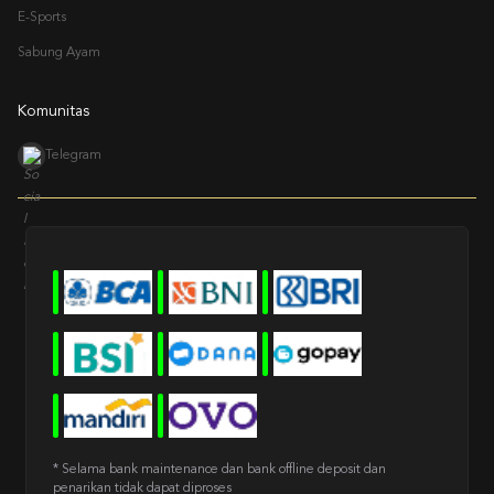
E-Sports
Sabung Ayam
Komunitas
Telegram
* Selama bank maintenance dan bank offline deposit dan
penarikan tidak dapat diproses