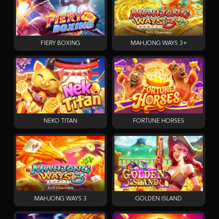
FIERY BOXING
MAHJONG WAYS 3+
NEKO TITAN
FORTUNE HORSES
MAHJONG WAYS 3
GOLDEN ISLAND